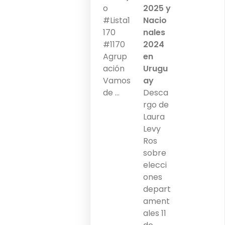
o
2025 y
#Lista1
Nacio
170
nales
#1170
2024
Agrup
en
ación
Urugu
Vamos
ay
de ...
Desca
rgo de
Laura
Levy
Ros
sobre
elecci
ones
depart
ament
ales 11