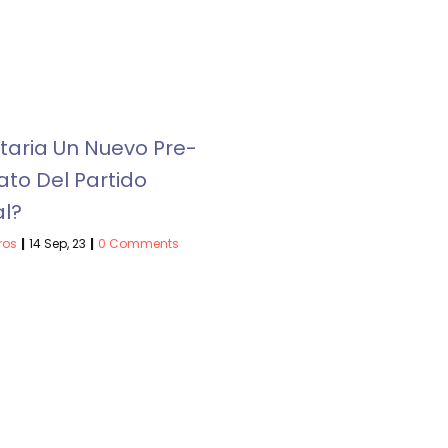
taria Un Nuevo Pre-
to Del Partido
l?
ros
|
14
Sep, 23
|
0 Comments