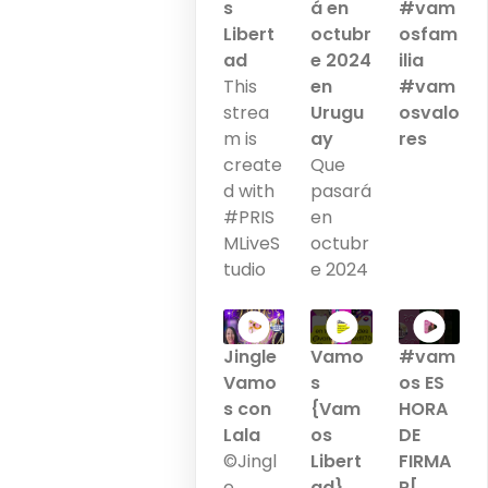
s
á en
#vam
Libert
octubr
osfam
ad
e 2024
ilia
This
en
#vam
strea
Urugu
osvalo
m is
ay
res
create
Que
d with
pasará
#PRIS
en
MLiveS
octubr
tudio
e 2024
Jingle
Vamo
#vam
Vamo
s
os ES
s con
{Vam
HORA
Lala
os
DE
©Jingl
Libert
FIRMA
e
ad}
R[