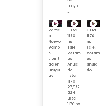
de
mayo
...
Partid
Lista
Lista
o
1170
1170
Nuevo
no
no
Vamo
sale.
sale.
s
Votam
Votam
Libert
os
os
ad en
Anula
anula
Urugu
do
do
ay
lista
1170
27/1/2
024
Lista
1170 no