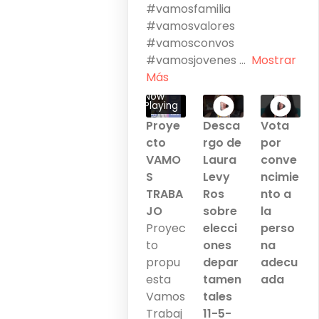
#vamosfamilia
#vamosvalores
#vamosconvos
#vamosjovenes
...
Mostrar
Más
Now
Playing
Proye
Desca
Vota
cto
rgo de
por
VAMO
Laura
conve
S
Levy
ncimie
TRABA
Ros
nto a
JO
sobre
la
Proyec
elecci
perso
to
ones
na
propu
depar
adecu
esta
tamen
ada
Vamos
tales
Trabaj
11-5-