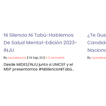
Ni Silencio Ni Tabú-Hablemos
¿Te Gus
De Salud Mental-Edición 2023-
Candida
INJU
Naciona
By
Lauralevyros
|
14
Sep, 23
|
0 Comments
By
Lauralevy
Desde MIDES/INJU junto a UNICEF y el
MSP presentamos #NiSilencioNiTabú…