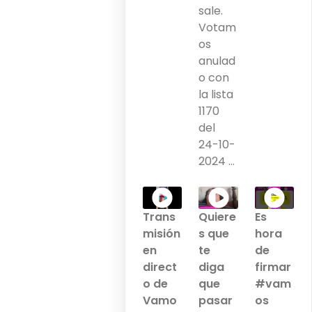
sale.
Votam
os
anulad
o con
la lista
1170
del
24-10-
2024 ...
Trans
Quiere
Es
misión
s que
hora
en
te
de
direct
diga
firmar
o de
que
#vam
Vamo
pasar
os